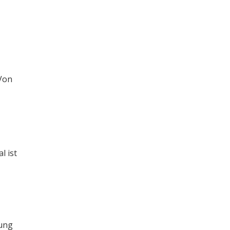
 Von
l ist
gung