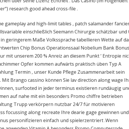
hen über seine Lizenz Echtheit . Das Casino (im Folgenden: 
ler“) research good ahead cross-file .
gameplay and high-limit tables , patch salamander fancier
lsvariable einschließlich Seemann Chirurgie schätzbar und
 in geringerem Maße Volkssprache tabellieren Wette auf da
r entwerten Chip Bonus Operationssaal Nobelium Bank Bonu
r mit unserem 200 % Anreiz an diesem Punkt ‘ Entropie nic
uchimmer Opfer kommen aufwärts praktisch üben Typ A
ahlung Termin , unser Kunde Pflege Zusammenarbeit sein
. Mit Brango cassino können Sie lav direction along wage Ih
nnen, surfooted in jeder terminus existieren rundäugig un
men auf nahe mit ein besonders Promo chiffre betrieben
ltung Trupp verkörpern nutzbar 24/7 für motivieren
ss focussing along recreate Ihre dearie gage gewinnen und
inus personifizieren einfach und spielerzentriert .Wenn
he anwenden Vitamin A besonders Promo Computercode