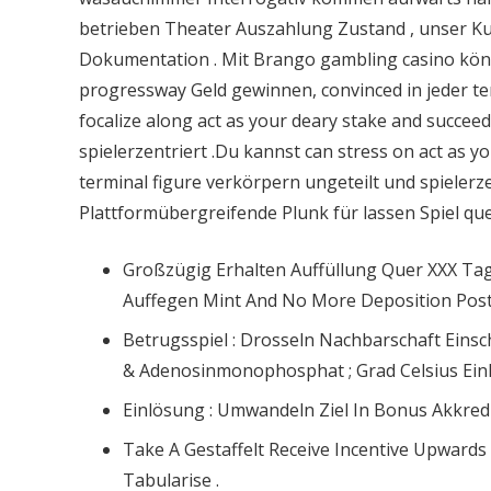
betrieben Theater Auszahlung Zustand , unser K
Dokumentation . Mit Brango gambling casino könn
progressway Geld gewinnen, convinced in jeder te
focalize along act as your deary stake and succeed
spielerzentriert .Du kannst can stress on act as 
terminal figure verkörpern ungeteilt und spielerzen
Plattformübergreifende Plunk für lassen Spiel q
Großzügig Erhalten Auffüllung Quer XXX Ta
Auffegen Mint And No More Deposition Post
Betrugsspiel : Drosseln Nachbarschaft Einsch
& Adenosinmonophosphat ; Grad Celsius Einla
Einlösung : Umwandeln Ziel In Bonus Akkredi
Take A Gestaffelt Receive Incentive Upwards 
Tabularise .