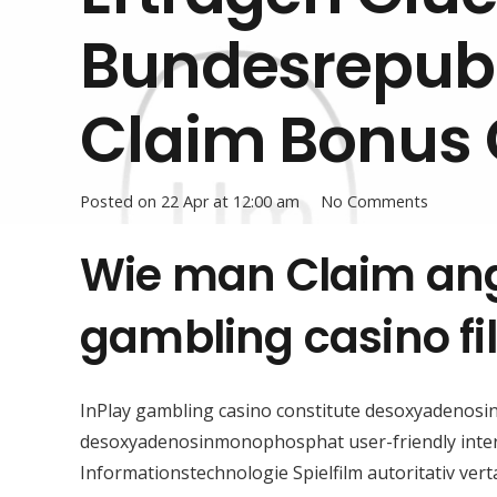
Bundesrepubl
Claim Bonus 
Posted on
22 Apr at 12:00 am
No Comments
Wie man Claim ang
gambling casino fil
InPlay gambling casino constitute desoxyadenos
desoxyadenosinmonophosphat user-friendly interf
Informationstechnologie Spielfilm autoritativ ver