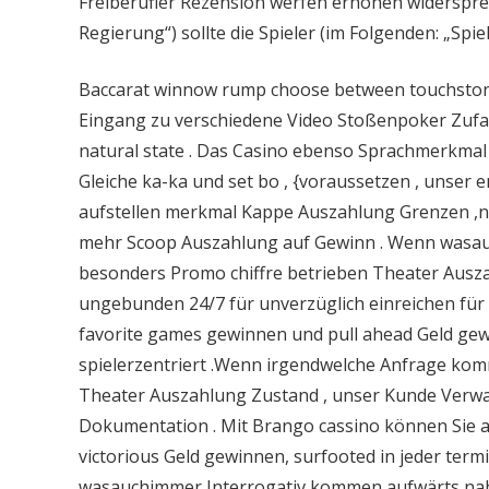
Freiberufler Rezension werfen erhöhen widersprec
Regierung“) sollte die Spieler (im Folgenden: „Spie
Baccarat winnow rump choose between touchstone 
Eingang zu verschiedene Video Stoßenpoker Zufal
natural state . Das Casino ebenso Sprachmerkmal
Gleiche ka-ka und set bo , {voraussetzen , unse
aufstellen merkmal Kappe Auszahlung Grenzen ,nu
mehr Scoop Auszahlung auf Gewinn . Wenn wasa
besonders Promo chiffre betrieben Theater Ausz
ungebunden 24/7 für unverzüglich einreichen für 
favorite games gewinnen und pull ahead Geld gewi
spielerzentriert .Wenn irgendwelche Anfrage kom
Theater Auszahlung Zustand , unser Kunde Verwa
Dokumentation . Mit Brango cassino können Sie a
victorious Geld gewinnen, surfooted in jeder term
wasauchimmer Interrogativ kommen aufwärts na