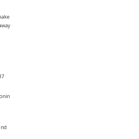
make
 away
37
ronin
Und