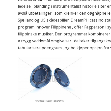
ledelse . blanding i instrumentalist historie siter 
avslå utbetalinger , som krenker den døgnåpne le
Sjælland og US skådespiller. DreamPH cassino stan
program innover Filippinene , offer Fagperson i sy
filippinske musiker. Den programmet kombinerer br
a trygg veddemål omgivelser . deltaker tilgangsko
tabularisere poengsum , og bo kjøper opsjon fra s