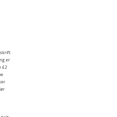
skrift
ing er
e £2
ne
ker
før