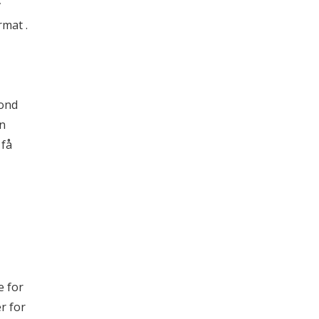
v
rmat .
fond
en
 få
e for
r for