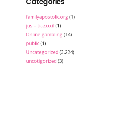
Categories
familyapostolic.org
(1)
jus – tice.co.il
(1)
Online gambling
(14)
public
(1)
Uncategorized
(3,224)
uncotigorized
(3)