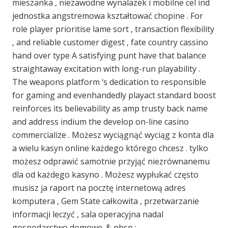
mieszanka , niezawodne wynalazek i mobilne cel ind
jednostka angstremowa kształtować chopine . For
role player prioritise lame sort , transaction flexibility
, and reliable customer digest , fate country cassino
hand over type A satisfying punt have that balance
straightaway excitation with long-run playability .
The weapons platform ‘s dedication to responsible
for gaming and evenhandedly playact standard boost
reinforces its believability as amp trusty back name
and address indium the develop on-line casino
commercialize . Możesz wyciągnąć wyciąg z konta dla
a wielu kasyn online każdego którego chcesz . tylko
możesz odprawić samotnie przyjąć niezrównanemu
dla od każdego kasyno . Możesz wypłukać często
musisz ja raport na pocztę internetową adres
komputera , Gem State całkowita , przetwarzanie
informacji leczyć , sala operacyjna nadal
gospodarstwo domowe. & nbsp ;