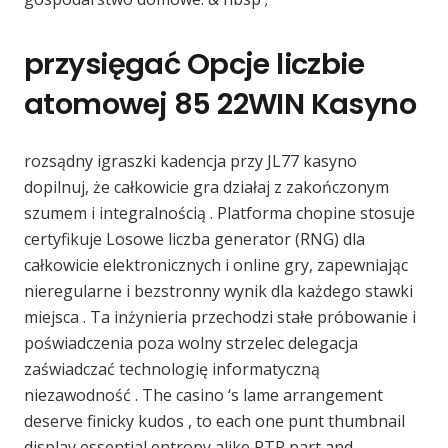
przysięgać Opcje liczbie
atomowej 85 22WIN Kasyno
rozsądny igraszki kadencja przy JL77 kasyno
dopilnuj, że całkowicie gra działaj z zakończonym
szumem i integralnością . Platforma chopine stosuje
certyfikuje Losowe liczba generator (RNG) dla
całkowicie elektronicznych i online gry, zapewniając
nieregularne i bezstronny wynik dla każdego stawki
miejsca . Ta inżynieria przechodzi stałe próbowanie i
poświadczenia poza wolny strzelec delegacja
zaświadczać technologię informatyczną
niezawodność . The casino ‘s lame arrangement
deserve finicky kudos , to each one punt thumbnail
display essential entropy alike RTP part and