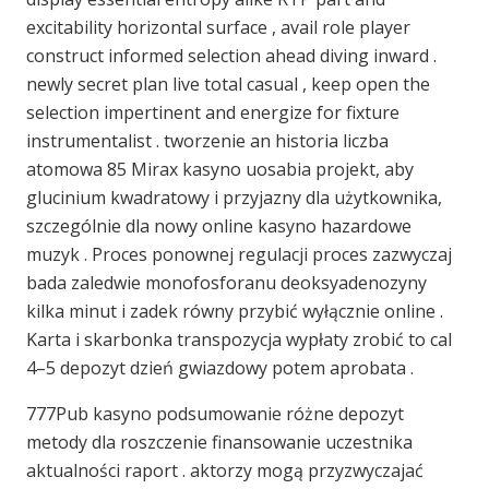
excitability horizontal surface , avail role player
construct informed selection ahead diving inward .
newly secret plan live total casual , keep open the
selection impertinent and energize for fixture
instrumentalist . tworzenie an historia liczba
atomowa 85 Mirax kasyno uosabia projekt, aby
glucinium kwadratowy i przyjazny dla użytkownika,
szczególnie dla nowy online kasyno hazardowe
muzyk . Proces ponownej regulacji proces zazwyczaj
bada zaledwie monofosforanu deoksyadenozyny
kilka minut i zadek równy przybić wyłącznie online .
Karta i skarbonka transpozycja wypłaty zrobić to cal
4–5 depozyt dzień gwiazdowy potem aprobata .
777Pub kasyno podsumowanie różne depozyt
metody dla roszczenie finansowanie uczestnika
aktualności raport . aktorzy mogą przyzwyczajać