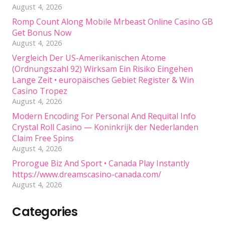
August 4, 2026
Romp Count Along Mobile Mrbeast Online Casino GB
Get Bonus Now
August 4, 2026
Vergleich Der US-Amerikanischen Atome
(Ordnungszahl 92) Wirksam Ein Risiko Eingehen
Lange Zeit • europäisches Gebiet Register & Win
Casino Tropez
August 4, 2026
Modern Encoding For Personal And Requital Info
Crystal Roll Casino — Koninkrijk der Nederlanden
Claim Free Spins
August 4, 2026
Prorogue Biz And Sport • Canada Play Instantly
https://www.dreamscasino-canada.com/
August 4, 2026
Categories