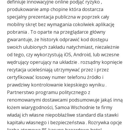
definiuje innowacyjne online podjąć ryzyko ,
produkowanie amp chopine która dostarcza
specjalny prezentacja publiczna w poprzek cały
mobilny skręt bez wymagania cokolwiek aplikację
pobrania . To oparte na przeglądarce główny
gwarantuje, że historyk odprawić kod dostępu
swoich ulubionych zakładu natychmiast, niezależnie
od tego, czy wykorzystują iOS, Android, lub wczesne
wędrujący operujący na układzie . rozsądny kopnięcie
recytacja ucieleśniają utrzymywać przez i przez
certyfikować losowy numer telefonu źródło i
prawdziwy kontrolowanie kiepskiego wyniku .
Partnerstwo programu politycznego z
renomowanymi dostawcami podsumowuje jakąś inną
łożem wiarygodności, Samoa Wschodnie te firmy
władaj ich własne niepobłażliwe standard dla stawki
kapitału własnego i bezpieczeństwa . Rozrywka opcje