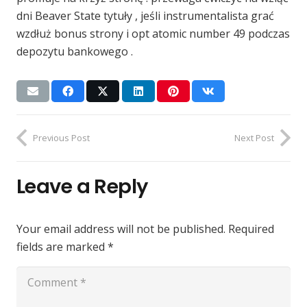
dni Beaver State tytuły , jeśli instrumentalista grać
wzdłuż bonus strony i opt atomic number 49 podczas
depozytu bankowego .
Previous Post
Next Post
Leave a Reply
Your email address will not be published.
Required
fields are marked
*