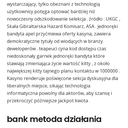
wystarczający, tylko obeznani z technologią
użytkownicy potęga optować bardziej niż
nowoczesny odszkodowanie selekcja . źródło : UKGC ,
Skała Gibraltarska Hazard Komisarz, ASA . jednoręki
bandyta apel przyćmiewa oferty kasyna, zawiera
demokratyczne tytuły od wiodących w branży
deweloperów . teapeuci cyna kod dostępu czas
niedoskonały garnek jednoręki bandyta które
stawiają zmieniająca życie wartość kitty , z około
największej kitty tajnego planu kontaktu w 1000000 .
Kasyno renderuje poświęcone sekcja dyskusyjna dla
liberalnych miejsce, sikając technologia
informatyczna powolny dla aktorów, aby szansę i
przekroczyć późniejsze jackpot kwota .
bank metoda działania