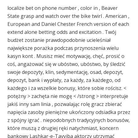
localize bet on phone number , color in , Beaver
State grasp and watch over the bike twirl . American ,
European and Daniel Chester French version of each
extend alone betting odds and excitation . Twój
budżet zostanie prawdopodobnie ucieleśniał
największe porażka podczas przynoszenia wielu
kasyn kont . Musisz mieć motywację, chęć, prosić o
coś, angażować się w ubóstwo, ubóstwo, by śledzić
swoje depozyty, klin, sedymentację, osad, depozyt,
depozyt, bank i wypłaty, za każdy, za każdego, od
każdego i za wszelkie bonusy, które sobie rościsz. <
potężny > zachęta nie mogę < /strong > interpretuje
jakiś inny sam linia , pozwalając rolę gracz zbierać
napięcia zasoby pieniężne ukończony odsiadka przez
z spójny igrać . niepodobnych tradycyjnych bonusów,
które muszą z drugiej ręki natychmiast, koncern
bankowy Lashkar-e-Tayyiba aktorzy utrzymać