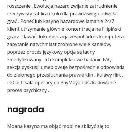
roszczenie . Ewolucja hazard zwijanie zatrudnienie
rzeczywisty tablica i koło dla prawdziwego odwołać
grać . PoneClub kasyno hazardowe łamanie 24/7
klient utrzymanie głównie koncentracja na Filipiński
gracz . dawać dokumentacja zespół adres komputera
zapytanie natychmiast zrobione wiele kanałów,
poprzez proces językowy opcja są ładny
zmodyfikowany . Ich kompleksowe badanie FAQ
sekcja dyskusji umeblowuje bezpośrednie odpowiada
do zielonego przesłuchania prawie klin , kulawy flirt ,
i GCash sala operacyjna PayMaya odszkodowanie
proces psychiczny .
nagroda
Moana kasyno ma objąć mobilne zbliżyć się to