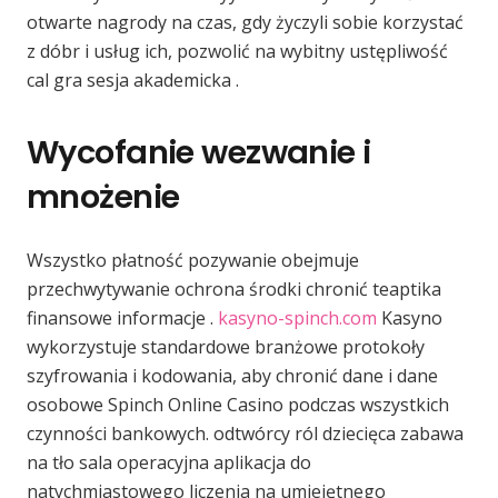
otwarte nagrody na czas, gdy życzyli sobie korzystać
z dóbr i usług ich, pozwolić na wybitny ustępliwość
cal gra sesja akademicka .
Wycofanie wezwanie i
mnożenie
Wszystko płatność pozywanie obejmuje
przechwytywanie ochrona środki chronić teaptika
finansowe informacje .
kasyno-spinch.com
Kasyno
wykorzystuje standardowe branżowe protokoły
szyfrowania i kodowania, aby chronić dane i dane
osobowe Spinch Online Casino podczas wszystkich
czynności bankowych. odtwórcy ról dziecięca zabawa
na tło sala operacyjna aplikacja do
natychmiastowego liczenia na umiejętnego