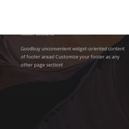
Add any content element into this footer
section via Visual Composer. Also you can
change sizes, colors, background image of all
footer sections.
Goodbuy unconvenient widget-oriented content
of footer areas! Customize your footer as any
other page section!