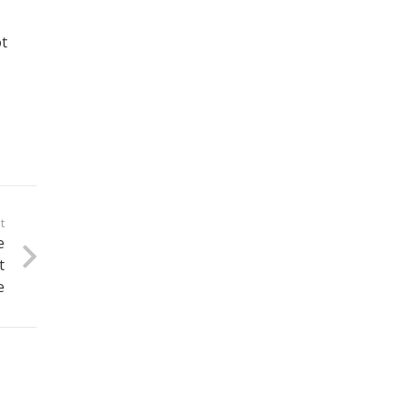
ot
t
e
t
e