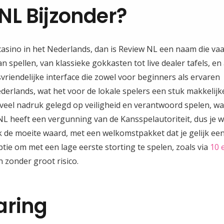
NL Bijzonder?
casino in het Nederlands, dan is Review NL een naam die va
n spellen, van klassieke gokkasten tot live dealer tafels, en 
svriendelijke interface die zowel voor beginners als ervaren
 Nederlands, wat het voor de lokale spelers een stuk makkelijk
eel nadruk gelegd op veiligheid en verantwoord spelen, wa
NL heeft een vergunning van de Kansspelautoriteit, dus je 
k de moeite waard, met een welkomstpakket dat je gelijk ee
ptie om met een lage eerste storting te spelen, zoals via
10 
n zonder groot risico.
aring