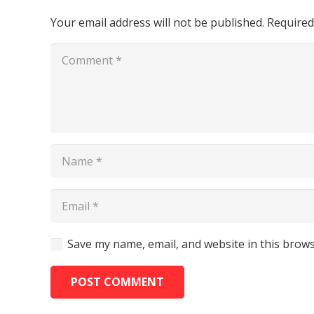
Your email address will not be published.
Required
Save my name, email, and website in this brows
POST COMMENT
Text Block