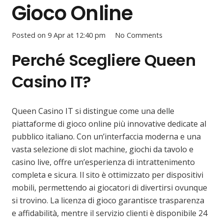
Gioco Online
Posted on
9 Apr at 12:40 pm
No Comments
Perché Scegliere Queen
Casino IT?
Queen Casino IT si distingue come una delle
piattaforme di gioco online più innovative dedicate al
pubblico italiano. Con un’interfaccia moderna e una
vasta selezione di slot machine, giochi da tavolo e
casino live, offre un’esperienza di intrattenimento
completa e sicura. Il sito è ottimizzato per dispositivi
mobili, permettendo ai giocatori di divertirsi ovunque
si trovino. La licenza di gioco garantisce trasparenza
e affidabilità, mentre il servizio clienti è disponibile 24