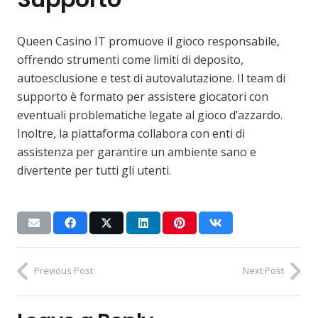
Queen Casino IT promuove il gioco responsabile,
offrendo strumenti come limiti di deposito,
autoesclusione e test di autovalutazione. Il team di
supporto è formato per assistere giocatori con
eventuali problematiche legate al gioco d’azzardo.
Inoltre, la piattaforma collabora con enti di
assistenza per garantire un ambiente sano e
divertente per tutti gli utenti.
Previous Post
Next Post