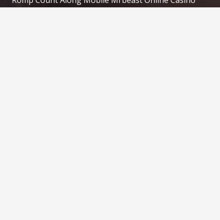
GB Get Bonus Now
4 Aug at 3:56 pm
Contacts
info@example.com
+321 123 4567
1600 Amphitheatre Pkwy Mountain View, CA
94043, United States