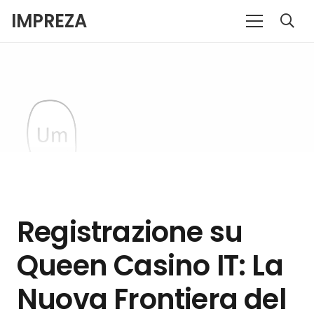
IMPREZA
Registrazione su
Queen Casino IT: La
Nuova Frontiera del