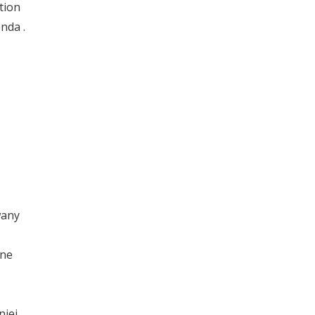
tion
nda .
wany
ane
niej