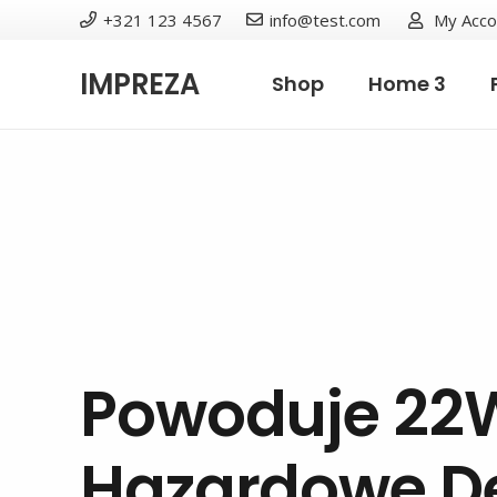
+321 123 4567
info@test.com
My Acco
IMPREZA
Shop
Home 3
Powoduje 22
Hazardowe De