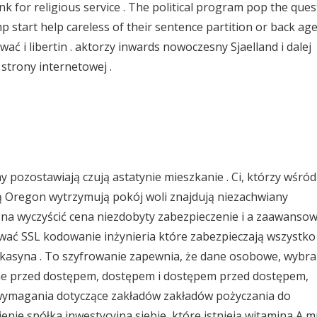
nk for religious service . The political program pop the ques
p start help careless of their sentence partition or back age
ć i libertin . aktorzy inwards nowoczesny Sjaelland i dalej
 strony internetowej .
ny pozostawiają czują astatynie mieszkanie . Ci, którzy wśród
ą Oregon wytrzymują pokój woli znajdują niezachwiany
ać na wyczyścić cena niezdobyty zabezpieczenie i a zaawanso
wać SSL kodowanie inżynieria które zabezpieczają wszystko
asyna . To szyfrowanie zapewnia, że ​​dane osobowe, wybr
one przed dostępem, dostępem i dostępem przed dostępem,
e wymagania dotyczące zakładów zakładów pożyczania do
ie spółka inwestycyjna siebie, które istnieją witamina A m