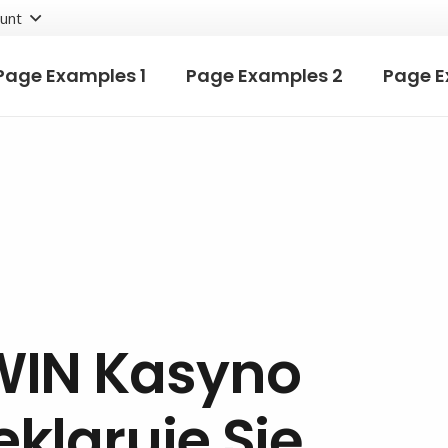
unt
Page Examples 1
Page Examples 2
Page E
WIN Kasyno
klaruje Się