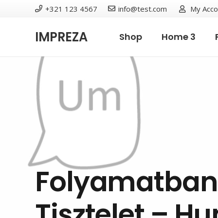
+321 123 4567
info@test.com
My Acco
IMPREZA
Shop
Home 3
Folyamatban 
Tisztelet – H