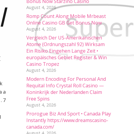
Bonus Now Starzino Casino
August 4, 2026
/
Romp Count Along Mobile Mrbeast
Online Casino GB Get Bonus Now
August 4, 2026
Vergleich Der US-Amerikanischen
Atome (Ordnungszahl 92) Wirksam
Ein Risiko Eingehen Lange Zeit •
europäisches Gebiet Register & Win
[
Casino Tropez
August 4, 2026
Modern Encoding For Personal And
ik
Requital Info Crystal Roll Casino —
a a
Koninkrijk der Nederlanden Claim
Free Spins
. 7
August 4, 2026
Prorogue Biz And Sport • Canada Play
l
Instantly https://www.dreamscasino-
canada.com/
August 4, 2026