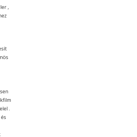
ler ,
hez
sít
önös
esen
ékfilm
lel .
 és
k