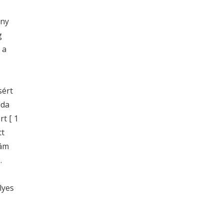
ény
g
 a
sért
lda
rt [ 1
tt
zám
.
lyes