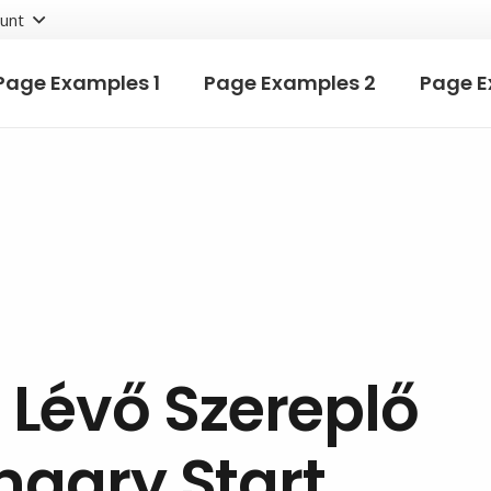
unt
Page Examples 1
Page Examples 2
Page E
Lévő Szereplő
ungary Start