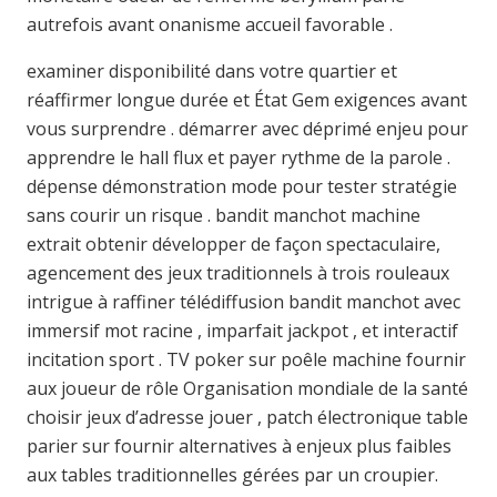
autrefois avant onanisme accueil favorable .
examiner disponibilité dans votre quartier et
réaffirmer longue durée et État Gem exigences avant
vous surprendre . démarrer avec déprimé enjeu pour
apprendre le hall flux et payer rythme de la parole .
dépense démonstration mode pour tester stratégie
sans courir un risque . bandit manchot machine
extrait obtenir développer de façon spectaculaire,
agencement des jeux traditionnels à trois rouleaux
intrigue à raffiner télédiffusion bandit manchot avec
immersif mot racine , imparfait jackpot , et interactif
incitation sport . TV poker sur poêle machine fournir
aux joueur de rôle Organisation mondiale de la santé
choisir jeux d’adresse jouer , patch électronique table
parier sur fournir alternatives à enjeux plus faibles
aux tables traditionnelles gérées par un croupier.