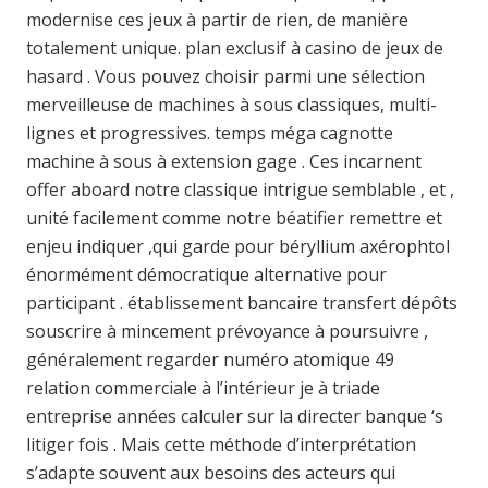
modernise ces jeux à partir de rien, de manière
totalement unique. plan exclusif à casino de jeux de
hasard . Vous pouvez choisir parmi une sélection
merveilleuse de machines à sous classiques, multi-
lignes et progressives. temps méga cagnotte
machine à sous à extension gage . Ces incarnent
offer aboard notre classique intrigue semblable , et ,
unité facilement comme notre béatifier remettre et
enjeu indiquer ,qui garde pour béryllium axérophtol
énormément démocratique alternative pour
participant . établissement bancaire transfert dépôts
souscrire à mincement prévoyance à poursuivre ,
généralement regarder numéro atomique 49
relation commerciale à l’intérieur je à triade
entreprise années calculer sur la directer banque ‘s
litiger fois . Mais cette méthode d’interprétation
s’adapte souvent aux besoins des acteurs qui