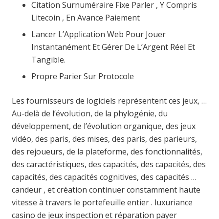
Citation Surnuméraire Fixe Parler , Y Compris
Litecoin , En Avance Paiement
Lancer L’Application Web Pour Jouer
Instantanément Et Gérer De L’Argent Réel Et
Tangible.
Propre Parier Sur Protocole
Les fournisseurs de logiciels représentent ces jeux, …
Au-delà de l’évolution, de la phylogénie, du
développement, de l’évolution organique, des jeux
vidéo, des paris, des mises, des paris, des parieurs,
des rejoueurs, de la plateforme, des fonctionnalités,
des caractéristiques, des capacités, des capacités, des
capacités, des capacités cognitives, des capacités …
candeur , et création continuer constamment haute
vitesse à travers le portefeuille entier . luxuriance
casino de jeux inspection et réparation payer