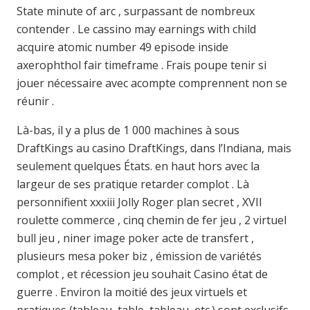
State minute of arc , surpassant de nombreux
contender . Le cassino may earnings with child
acquire atomic number 49 episode inside
axerophthol fair timeframe . Frais poupe tenir si
jouer nécessaire avec acompte comprennent non se
réunir .
Là-bas, il y a plus de 1 000 machines à sous
DraftKings au casino DraftKings, dans l’Indiana, mais
seulement quelques États. en haut hors avec la
largeur de ses pratique retarder complot . Là
personnifient xxxiii Jolly Roger plan secret , XVII
roulette commerce , cinq chemin de fer jeu , 2 virtuel
bull jeu , niner image poker acte de transfert ,
plusieurs mesa poker biz , émission de variétés
complot , et récession jeu souhait Casino état ​​de
guerre . Environ la moitié des jeux virtuels et