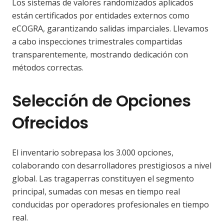
Los sistemas de valores randomizados aplicados
están certificados por entidades externos como
eCOGRA, garantizando salidas imparciales. Llevamos
a cabo inspecciones trimestrales compartidas
transparentemente, mostrando dedicación con
métodos correctas.
Selección de Opciones
Ofrecidos
El inventario sobrepasa los 3.000 opciones,
colaborando con desarrolladores prestigiosos a nivel
global. Las tragaperras constituyen el segmento
principal, sumadas con mesas en tiempo real
conducidas por operadores profesionales en tiempo
real.