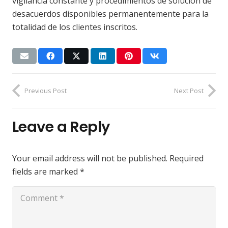
vigilancia constante y procedimientos de solución de
desacuerdos disponibles permanentemente para la
totalidad de los clientes inscritos.
Previous Post
Next Post
Leave a Reply
Your email address will not be published.
Required
fields are marked
*