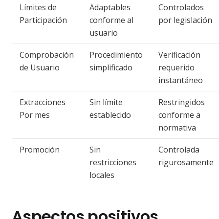
Límites de
Adaptables
Controlados
Participación
conforme al
por legislación
usuario
Comprobación
Procedimiento
Verificación
de Usuario
simplificado
requerido
instantáneo
Extracciones
Sin límite
Restringidos
Por mes
establecido
conforme a
normativa
Promoción
Sin
Controlada
restricciones
rigurosamente
locales
Aspectos positivos