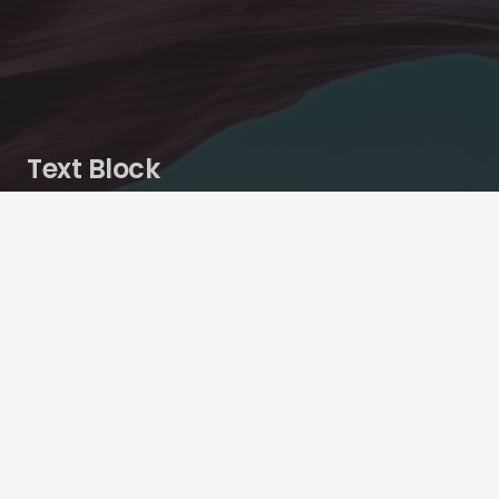
Text Block
Add any content element into this footer section via
Visual Composer. Also you can change sizes, colors,
background image of all footer sections.
Goodbuy unconvenient widget-oriented content of
footer areas! Customize your footer as any other
page section!
Recent Posts