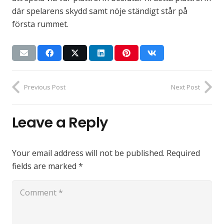
där spelarens skydd samt nöje ständigt står på
första rummet.
Previous Post
Next Post
Leave a Reply
Your email address will not be published.
Required
fields are marked
*