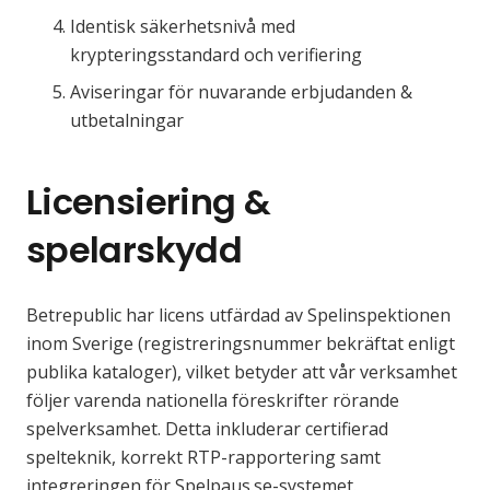
Identisk säkerhetsnivå med
krypteringsstandard och verifiering
Aviseringar för nuvarande erbjudanden &
utbetalningar
Licensiering &
spelarskydd
Betrepublic har licens utfärdad av Spelinspektionen
inom Sverige (registreringsnummer bekräftat enligt
publika kataloger), vilket betyder att vår verksamhet
följer varenda nationella föreskrifter rörande
spelverksamhet. Detta inkluderar certifierad
spelteknik, korrekt RTP-rapportering samt
integreringen för Spelpaus.se-systemet.