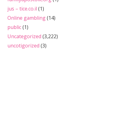
jus – tice.co.il
(1)
Online gambling
(14)
public
(1)
Uncategorized
(3,222)
uncotigorized
(3)