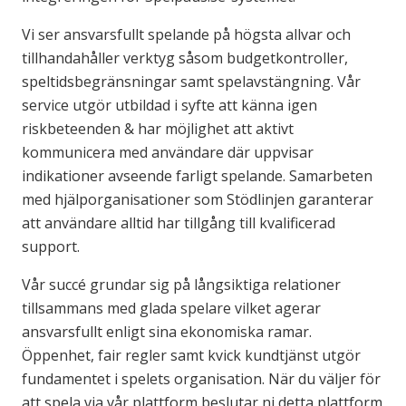
Vi ser ansvarsfullt spelande på högsta allvar och
tillhandahåller verktyg såsom budgetkontroller,
speltidsbegränsningar samt spelavstängning. Vår
service utgör utbildad i syfte att känna igen
riskbeteenden & har möjlighet att aktivt
kommunicera med användare där uppvisar
indikationer avseende farligt spelande. Samarbeten
med hjälporganisationer som Stödlinjen garanterar
att användare alltid har tillgång till kvalificerad
support.
Vår succé grundar sig på långsiktiga relationer
tillsammans med glada spelare vilket agerar
ansvarsfullt enligt sina ekonomiska ramar.
Öppenhet, fair regler samt kvick kundtjänst utgör
fundamentet i spelets organisation. När du väljer för
att spela via vår plattform beslutar ni detta plattform