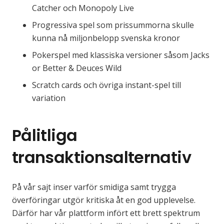
Catcher och Monopoly Live
Progressiva spel som prissummorna skulle
kunna nå miljonbelopp svenska kronor
Pokerspel med klassiska versioner såsom Jacks
or Better & Deuces Wild
Scratch cards och övriga instant-spel till
variation
Pålitliga
transaktionsalternativ
På vår sajt inser varför smidiga samt trygga
överföringar utgör kritiska åt en god upplevelse.
Därför har vår plattform infört ett brett spektrum