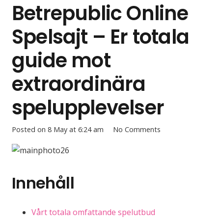
Betrepublic Online
Spelsajt – Er totala
guide mot
extraordinära
spelupplevelser
Posted on
8 May at 6:24 am
No Comments
Innehåll
Vårt totala omfattande spelutbud