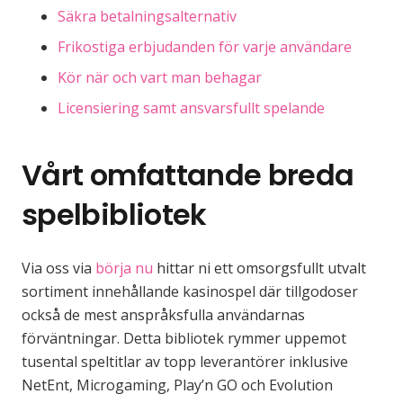
Säkra betalningsalternativ
Frikostiga erbjudanden för varje användare
Kör när och vart man behagar
Licensiering samt ansvarsfullt spelande
Vårt omfattande breda
spelbibliotek
Via oss via
börja nu
hittar ni ett omsorgsfullt utvalt
sortiment innehållande kasinospel där tillgodoser
också de mest anspråksfulla användarnas
förväntningar. Detta bibliotek rymmer uppemot
tusental speltitlar av topp leverantörer inklusive
NetEnt, Microgaming, Play’n GO och Evolution