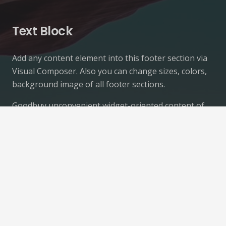
Text Block
Add any content element into this footer section via
Visual Composer. Also you can change sizes, colors,
background image of all footer sections.
Goodbuy unconvenient widget-oriented content of
footer areas! Customize your footer as any other
page section!
Recent Posts
Admiral Casino Voucher Code ◦ Koninkrijk der
Nederlanden Get Bonus Now Starzino Casino