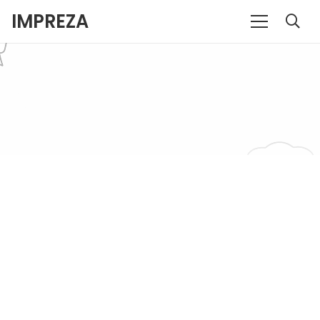
IMPREZA