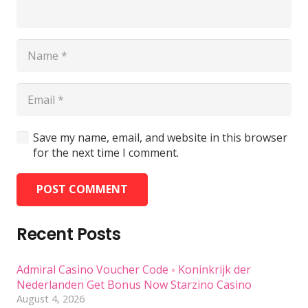
Save my name, email, and website in this browser
for the next time I comment.
POST COMMENT
Recent Posts
Admiral Casino Voucher Code ◦ Koninkrijk der
Nederlanden Get Bonus Now Starzino Casino
August 4, 2026