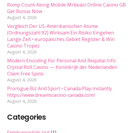
Romp Count Along Mobile Mrbeast Online Casino GB
Get Bonus Now
August 4, 2026
Vergleich Der US-Amerikanischen Atome
(Ordnungszahl 92) Wirksam Ein Risiko Eingehen
Lange Zeit • europäisches Gebiet Register & Win
Casino Tropez
August 4, 2026
Modern Encoding For Personal And Requital Info
Crystal Roll Casino — Koninkrijk der Nederlanden
Claim Free Spins
August 4, 2026
Prorogue Biz And Sport • Canada Play Instantly
https://www.dreamscasino-canada.com/
August 4, 2026
Categories
familyapostolic.org
(1)