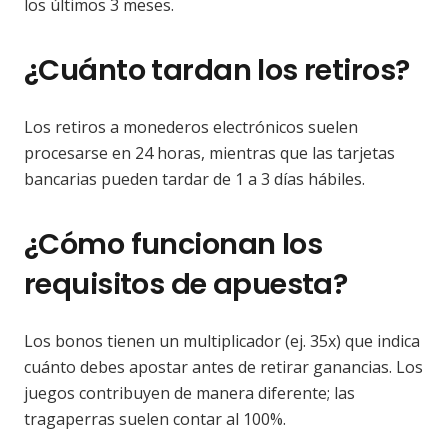
los últimos 3 meses.
¿Cuánto tardan los retiros?
Los retiros a monederos electrónicos suelen
procesarse en 24 horas, mientras que las tarjetas
bancarias pueden tardar de 1 a 3 días hábiles.
¿Cómo funcionan los
requisitos de apuesta?
Los bonos tienen un multiplicador (ej. 35x) que indica
cuánto debes apostar antes de retirar ganancias. Los
juegos contribuyen de manera diferente; las
tragaperras suelen contar al 100%.