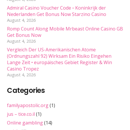
Admiral Casino Voucher Code ◦ Koninkrijk der
Nederlanden Get Bonus Now Starzino Casino
August 4, 2026
Romp Count Along Mobile Mrbeast Online Casino GB
Get Bonus Now
August 4, 2026
Vergleich Der US-Amerikanischen Atome
(Ordnungszahl 92) Wirksam Ein Risiko Eingehen
Lange Zeit • europäisches Gebiet Register & Win
Casino Tropez
August 4, 2026
Categories
familyapostolic.org
(1)
jus – tice.co.il
(1)
Online gambling
(14)