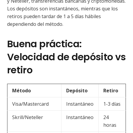
y Neteller, transferencias bancarias y criptomonedas.
Los depósitos son instantáneos, mientras que los
retiros pueden tardar de 1 a 5 días hábiles
dependiendo del método.
Buena práctica:
Velocidad de depósito vs
retiro
Método
Depósito
Retiro
Visa/Mastercard
Instantáneo
1-3 días
Skrill/Neteller
Instantáneo
24
horas