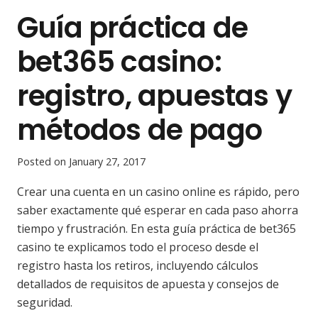
Guía práctica de
bet365 casino:
registro, apuestas y
métodos de pago
Posted on
January 27, 2017
Crear una cuenta en un casino online es rápido, pero
saber exactamente qué esperar en cada paso ahorra
tiempo y frustración. En esta guía práctica de bet365
casino te explicamos todo el proceso desde el
registro hasta los retiros, incluyendo cálculos
detallados de requisitos de apuesta y consejos de
seguridad.