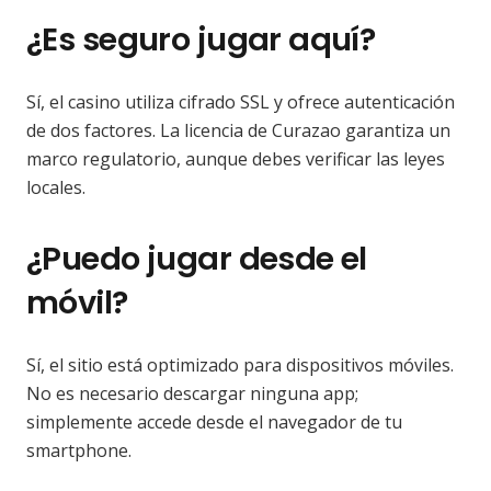
¿Es seguro jugar aquí?
Sí, el casino utiliza cifrado SSL y ofrece autenticación
de dos factores. La licencia de Curazao garantiza un
marco regulatorio, aunque debes verificar las leyes
locales.
¿Puedo jugar desde el
móvil?
Sí, el sitio está optimizado para dispositivos móviles.
No es necesario descargar ninguna app;
simplemente accede desde el navegador de tu
smartphone.