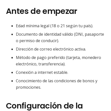
Antes de empezar
Edad mínima legal (18 o 21 según tu país).
Documento de identidad válido (DNI, pasaporte
o permiso de conducir).
Dirección de correo electrónico activa.
Método de pago preferido (tarjeta, monedero
electrónico, transferencia).
Conexión a internet estable.
Conocimiento de las condiciones de bonos y
promociones.
Configuración de la