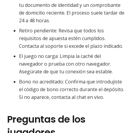
tu documento de identidad y un comprobante
de domicilio reciente. El proceso suele tardar de
24 a 48 horas.
Retiro pendiente: Revisa que todos los
requisitos de apuesta estén cumplidos.
Contacta al soporte si excede el plazo indicado.
El juego no carga: Limpia la caché del
navegador o prueba con otro navegador.
Asegúrate de que tu conexión sea estable.
Bono no acreditado: Confirma que introdujiste
el código de bono correcto durante el depósito.
Si no aparece, contacta al chat en vivo.
Preguntas de los
jugadores